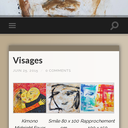
Visages
JUIN 25, 2015
/
0 COMMENTS
Kimono
Smile 80 x 100
Rapprochement
Midnight Fever
cm
100 x 150