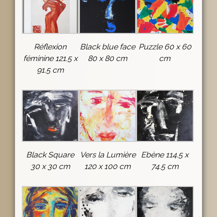
Réflexion
Black blue face
Puzzle 60 x 60
féminine 121.5 x
80 x 80 cm
cm
91.5 cm
Black Square
Vers la Lumière
Ebène 114.5 x
30 x 30 cm
120 x 100 cm
74.5 cm