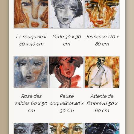
La rouquine II
Perle 30 x 30
Jeunesse 120 x
40 x 30 cm
cm
80 cm
Rose des
Pause
Attente de
sables 60 x 50
coquelicot 40 x
l’imprévu 50 x
cm
30 cm
60 cm