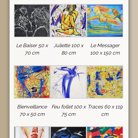
Le Baiser 50 x
Juliette 100 x
Le Messager
70 cm
80 cm
100 x 150 cm
Bienveillance
Feu follet 100 x
Traces 60 x 119
70 x 50 cm
75 cm
cm