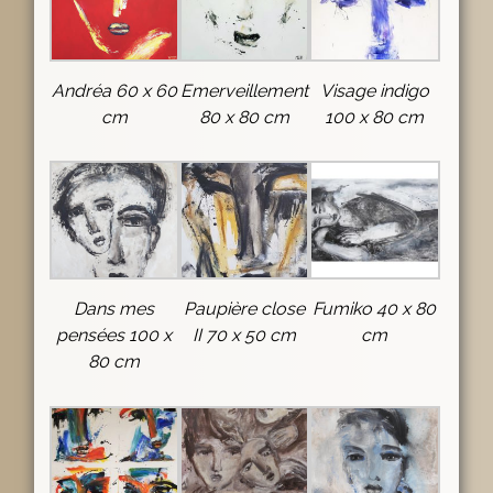
Andréa 60 x 60
Emerveillement
Visage indigo
cm
80 x 80 cm
100 x 80 cm
Dans mes
Paupière close
Fumiko 40 x 80
pensées 100 x
II 70 x 50 cm
cm
80 cm