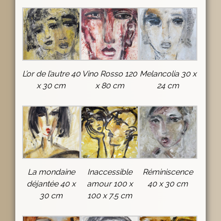
L’or de l’autre 40
Vino Rosso 120
Melancolia 30 x
x 30 cm
x 80 cm
24 cm
La mondaine
Inaccessible
Réminiscence
déjantée 40 x
amour 100 x
40 x 30 cm
30 cm
100 x 7.5 cm