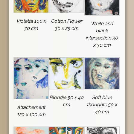
Violetta 100 x
Cotton Flower
White and
70 cm
30 x 25 cm
black
intersection 30
x 30 cm
Blondie 50 x 40
Soft blue
cm
thoughts 50 x
Attachement
40 cm
120 x 100 cm