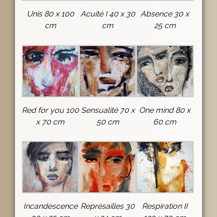
Unis 80 x 100
Acuité I 40 x 30
Absence 30 x
cm
cm
25 cm
Red for you 100
Sensualité 70 x
One mind 80 x
x 70 cm
50 cm
60 cm
Incandescence
Représailles 30
Respiration II