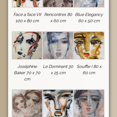
Face a face VII
Rencontres 80
Blue Elegancy
100 x 80 cm
x 60 cm
60 x 50 cm
Joséphine
Le Dominant 30
Souffle I 80 x
Baker 70 x 70
x 25 cm
60 cm
cm