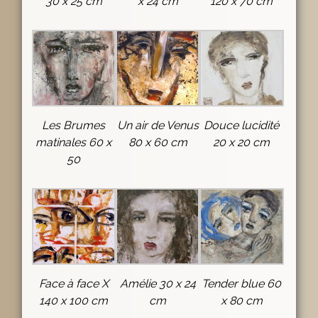
30 x 25 cm
x 24 cm
120 x 70 cm
Les Brumes
Un air de Venus
Douce lucidité
matinales 60 x
80 x 60 cm
20 x 20 cm
50
Face à face X
Amélie 30 x 24
Tender blue 60
140 x 100 cm
cm
x 80 cm