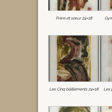
Frère et sœur 24×18
Gym
Les Cinq bâillements 24×18
Les 