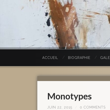
ACCUEIL
BIOGRAPHIE
GALE
Monotypes
JUIN 22, 2015
/
0 COMMENTS