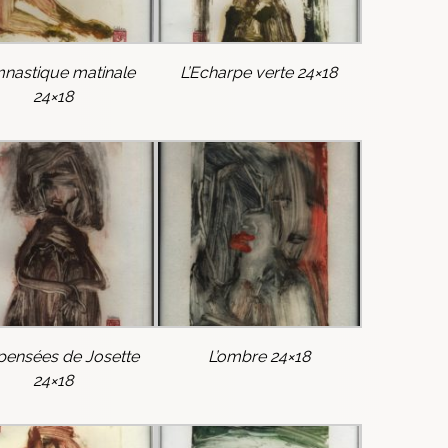
nastique matinale
L’Echarpe verte 24×18
24×18
pensées de Josette
L’ombre 24×18
24×18