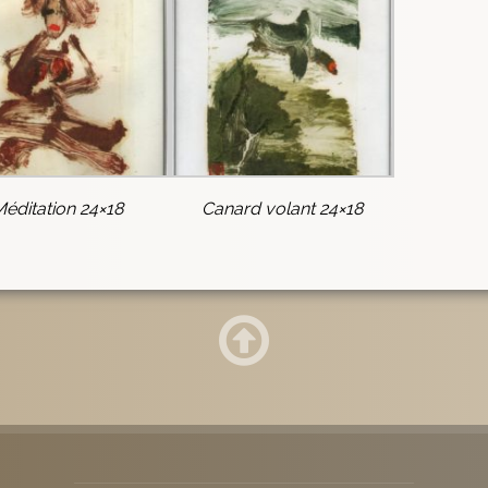
Méditation 24×18
Canard volant 24×18