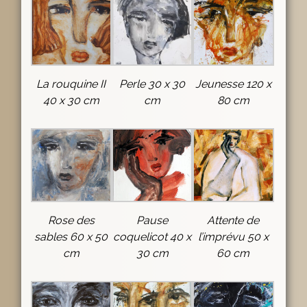
La rouquine II
Perle 30 x 30
Jeunesse 120 x
40 x 30 cm
cm
80 cm
Rose des
Pause
Attente de
sables 60 x 50
coquelicot 40 x
l’imprévu 50 x
cm
30 cm
60 cm