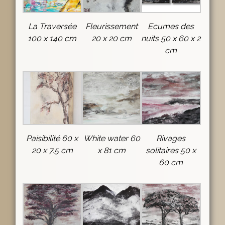
La Traversée
Fleurissement
Ecumes des
100 x 140 cm
20 x 20 cm
nuits 50 x 60 x 2
cm
Paisibilité 60 x
White water 60
Rivages
20 x 7.5 cm
x 81 cm
solitaires 50 x
60 cm