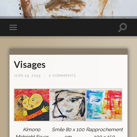
Visages
JUIN 25, 2015
/
0 COMMENTS
Kimono
Smile 80 x 100
Rapprochement
Midnight Fever
cm
100 x 150