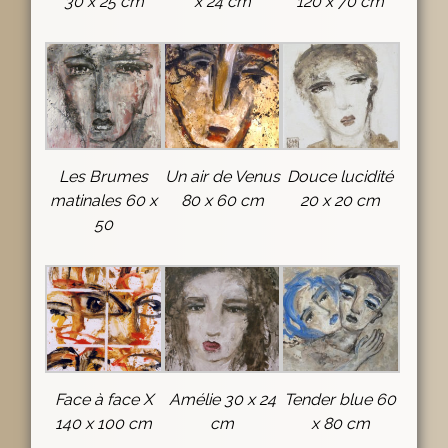
30 x 25 cm
x 24 cm
120 x 70 cm
Les Brumes
Un air de Venus
Douce lucidité
matinales 60 x
80 x 60 cm
20 x 20 cm
50
Face à face X
Amélie 30 x 24
Tender blue 60
140 x 100 cm
cm
x 80 cm