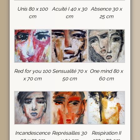
Unis 80 x 100
Acuité I 40 x 30
Absence 30 x
cm
cm
25 cm
Red for you 100
Sensualité 70 x
One mind 80 x
x 70 cm
50 cm
60 cm
Incandescence
Représailles 30
Respiration II