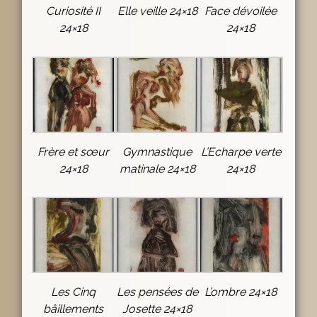
Curiosité II
Elle veille 24×18
Face dévoilée
24×18
24×18
Frère et sœur
Gymnastique
L’Echarpe verte
24×18
matinale 24×18
24×18
Les Cinq
Les pensées de
L’ombre 24×18
bâillements
Josette 24×18