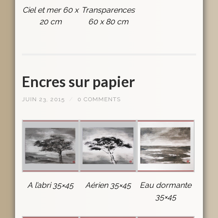
Ciel et mer 60 x
Transparences
20 cm
60 x 80 cm
Encres sur papier
JUIN 23, 2015
/
0 COMMENTS
A l’abri 35×45
Aérien 35×45
Eau dormante
35×45