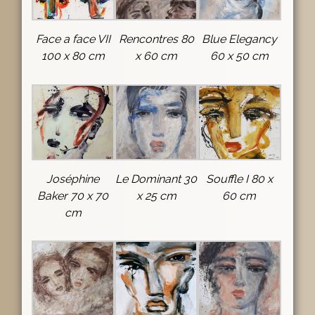
Face a face VII
Rencontres 80
Blue Elegancy
100 x 80 cm
x 60 cm
60 x 50 cm
Joséphine
Le Dominant 30
Souffle I 80 x
Baker 70 x 70
x 25 cm
60 cm
cm