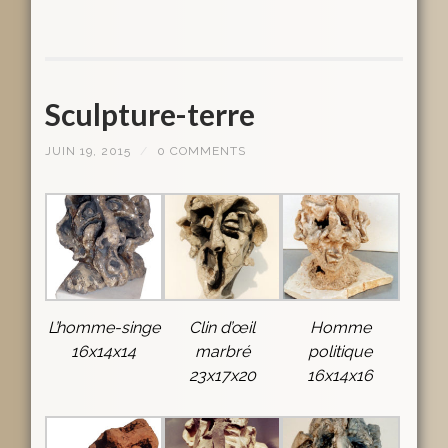
Sculpture-terre
JUIN 19, 2015
/
0 COMMENTS
L’homme-singe
Clin d’œil
Homme
16x14x14
marbré
politique
23x17x20
16x14x16