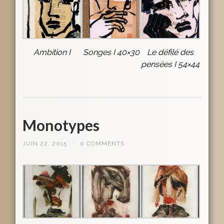
Ambition I
Songes I 40×30
Le défilé des
pensées I 54×44
Monotypes
JUIN 22, 2015
/
0 COMMENTS