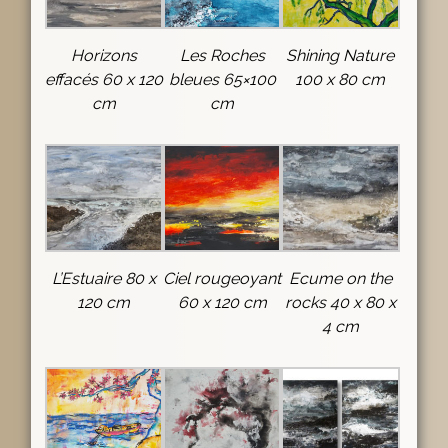
Horizons
Les Roches
Shining Nature
effacés 60 x 120
bleues 65×100
100 x 80 cm
cm
cm
L’Estuaire 80 x
Ciel rougeoyant
Ecume on the
120 cm
60 x 120 cm
rocks 40 x 80 x
4 cm