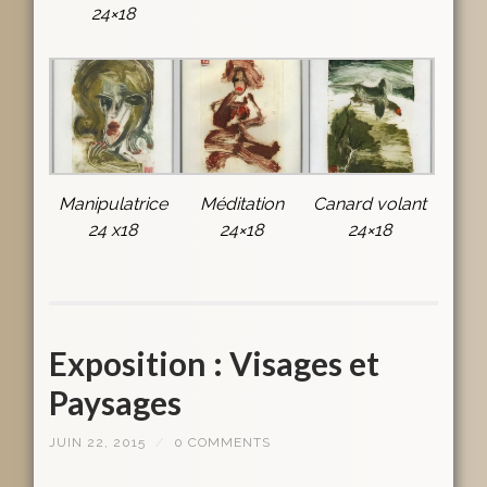
24×18
Manipulatrice
Méditation
Canard volant
24 x18
24×18
24×18
Exposition : Visages et
Paysages
JUIN 22, 2015
/
0 COMMENTS