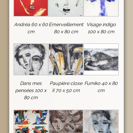
Andréa 60 x 60
Emerveillement
Visage indigo
cm
80 x 80 cm
100 x 80 cm
Dans mes
Paupière close
Fumiko 40 x 80
pensées 100 x
II 70 x 50 cm
cm
80 cm