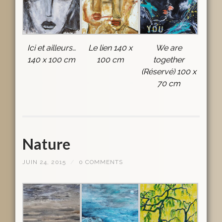
Ici et ailleurs…
Le lien 140 x
We are
140 x 100 cm
100 cm
together
(Réservé) 100 x
70 cm
Nature
JUIN 24, 2015
/
0 COMMENTS