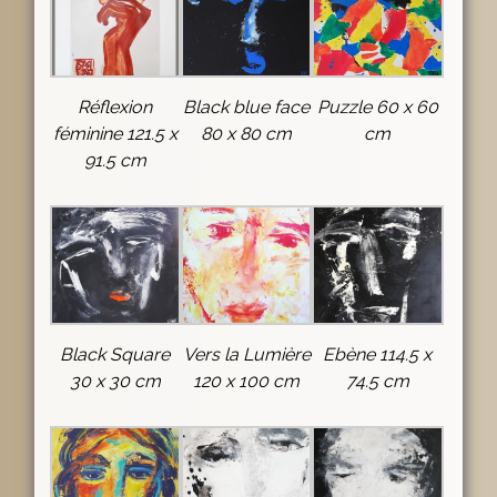
Réflexion
Black blue face
Puzzle 60 x 60
féminine 121.5 x
80 x 80 cm
cm
91.5 cm
Black Square
Vers la Lumière
Ebène 114.5 x
30 x 30 cm
120 x 100 cm
74.5 cm