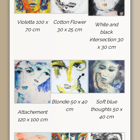
Violetta 100 x
Cotton Flower
White and
70 cm
30 x 25 cm
black
intersection 30
x 30 cm
Blondie 50 x 40
Soft blue
cm
thoughts 50 x
Attachement
40 cm
120 x 100 cm