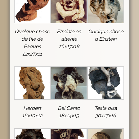
Quelque chose
Etreinte en
Quelque chose
de l’Ile de
attente
d Einstein
Paques
26x17x18
22x27x11
Herbert
Bel Canto
Testa pisa
16x10x12
18x14x15
30x17x16