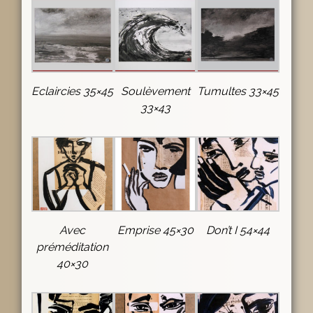
Eclaircies 35×45
Soulèvement
Tumultes 33×45
33×43
Avec
Emprise 45×30
Don’t I 54×44
préméditation
40×30