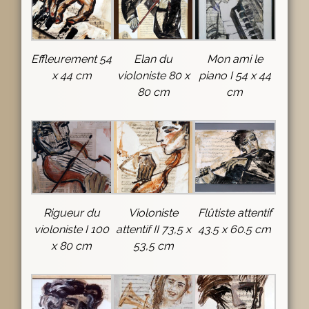
Effleurement 54
Elan du
Mon ami le
x 44 cm
violoniste 80 x
piano I 54 x 44
80 cm
cm
Rigueur du
Violoniste
Flûtiste attentif
violoniste I 100
attentif II 73,5 x
43.5 x 60.5 cm
x 80 cm
53,5 cm