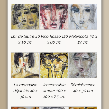
L’or de l’autre 40
Vino Rosso 120
Melancolia 30 x
x 30 cm
x 80 cm
24 cm
La mondaine
Inaccessible
Réminiscence
déjantée 40 x
amour 100 x
40 x 30 cm
30 cm
100 x 7.5 cm