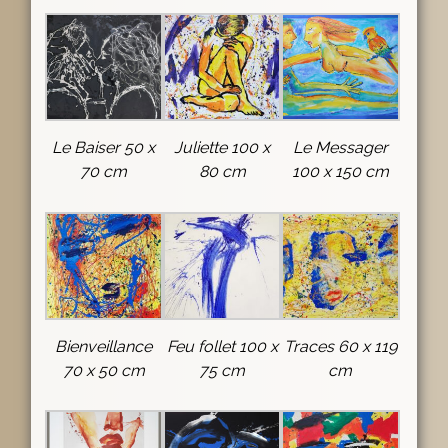
Le Baiser 50 x
Juliette 100 x
Le Messager
70 cm
80 cm
100 x 150 cm
Bienveillance
Feu follet 100 x
Traces 60 x 119
70 x 50 cm
75 cm
cm