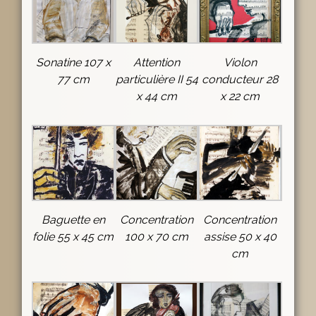
Sonatine 107 x
Attention
Violon
77 cm
particulière II 54
conducteur 28
x 44 cm
x 22 cm
Baguette en
Concentration
Concentration
folie 55 x 45 cm
100 x 70 cm
assise 50 x 40
cm