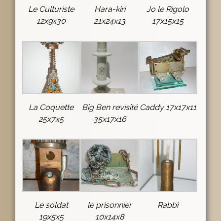
Le Culturiste
Hara-kiri
Jo le Rigolo
12x9x30
21x24x13
17x15x15
La Coquette
Big Ben revisité
Caddy 17x17x11
25x7x5
35x17x16
Le soldat
le prisonnier
Rabbi
19x5x5
10x14x8