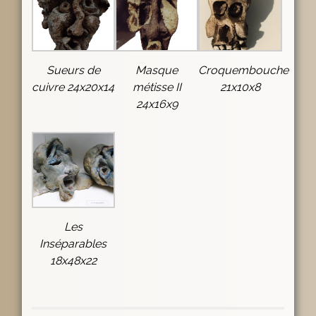
Sueurs de
Masque
Croquembouche
cuivre 24x20x14
métisse II
21x10x8
24x16x9
Les
Inséparables
18x48x22