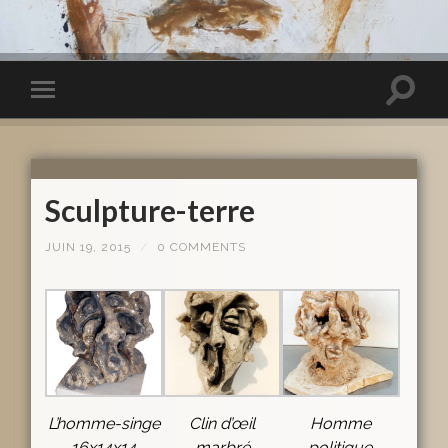
Sculpture-terre
JUIN 19, 2015
/
0 COMMENTS
L’homme-singe
Clin d’œil
Homme
16x14x14
marbré
politique