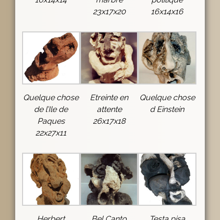
23x17x20
16x14x16
Quelque chose
Etreinte en
Quelque chose
de l’Ile de
attente
d Einstein
Paques
26x17x18
22x27x11
Herbert
Bel Canto
Testa pisa