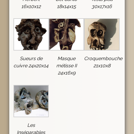
16x10x12
18x14x15
30x17x16
Sueurs de
Masque
Croquembouche
cuivre 24x20x14
métisse II
21x10x8
24x16x9
Les
Inséparables