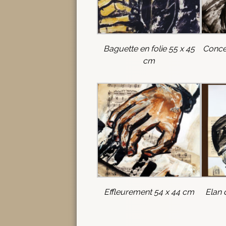
Baguette en folie 55 x 45
Conce
cm
Effleurement 54 x 44 cm
Elan 