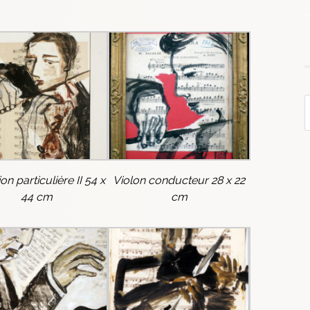
on particulière II 54 x
Violon conducteur 28 x 22
44 cm
cm