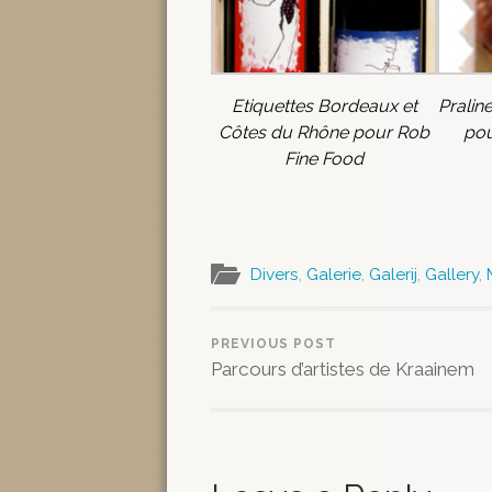
Etiquettes Bordeaux et
Pralin
Côtes du Rhône pour Rob
pou
Fine Food
Divers
,
Galerie
,
Galerij
,
Gallery
,
PREVIOUS POST
Parcours d’artistes de Kraainem