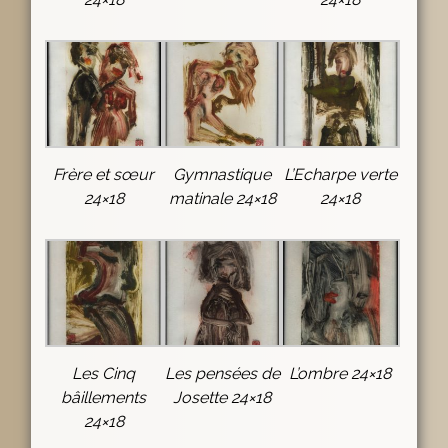
Frère et sœur
Gymnastique
L’Echarpe verte
24×18
matinale 24×18
24×18
Les Cinq
Les pensées de
L’ombre 24×18
bâillements
Josette 24×18
24×18