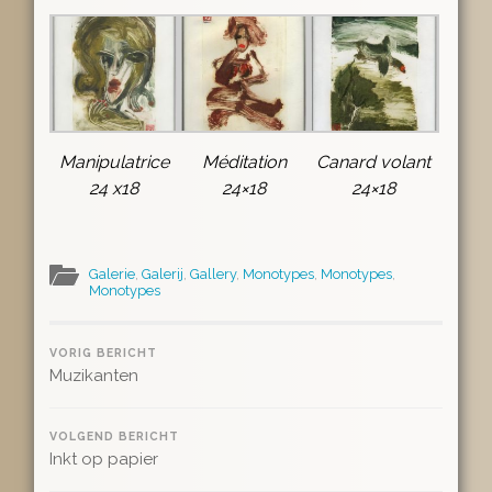
Manipulatrice
Méditation
Canard volant
24 x18
24×18
24×18
Galerie
,
Galerij
,
Gallery
,
Monotypes
,
Monotypes
,
Monotypes
VORIG BERICHT
Muzikanten
VOLGEND BERICHT
Inkt op papier