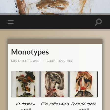
Monotypes
DECEMBER 7, 2015
/
GEEN REACTIES
Curiosité II
Elle veille 24×18
Face dévoilée
24×18
24×18