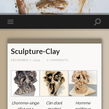
Sculpture-Clay
DECEMBER 7, 2015
/
0 COMMENTS
L’homme-singe
Clin d’œil
Homme
16x14x14
marbré
politique