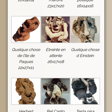
23x17x20
16x14x16
Quelque chose
Etreinte en
Quelque chose
de l’Ile de
attente
d Einstein
Paques
26x17x18
22x27x11
Herbert
Bel Canto
Testa pisa