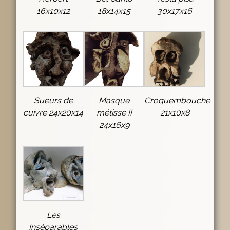
16x10x12
18x14x15
30x17x16
Sueurs de
Masque
Croquembouche
cuivre 24x20x14
métisse II
21x10x8
24x16x9
Les
Inséparables