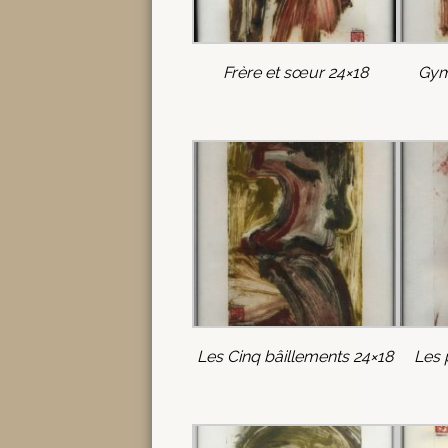
Frère et sœur 24×18
Gym
Les Cinq bâillements 24×18
Les 