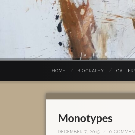
HOME
BIOGRAPHY
GALLER
Monotypes
DECEMBER 7, 2015
/
0 COMMEN