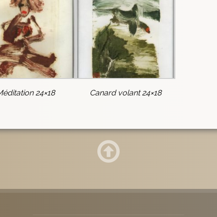
Méditation 24×18
Canard volant 24×18