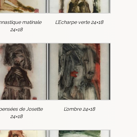
nastique matinale
L’Echarpe verte 24×18
24×18
pensées de Josette
L’ombre 24×18
24×18