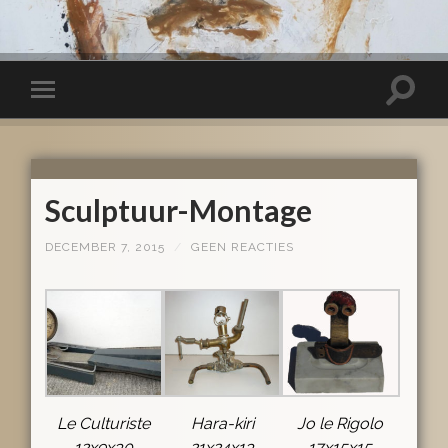
Sculptuur-Montage
DECEMBER 7, 2015
/
GEEN REACTIES
Le Culturiste
Hara-kiri
Jo le Rigolo
12x9x30
21x24x13
17x15x15