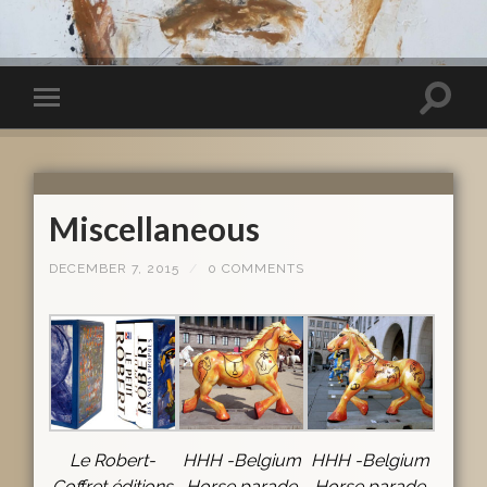
Miscellaneous
DECEMBER 7, 2015
/
0 COMMENTS
Le Robert-
HHH -Belgium
HHH -Belgium
Coffret éditions
Horse parade
Horse parade