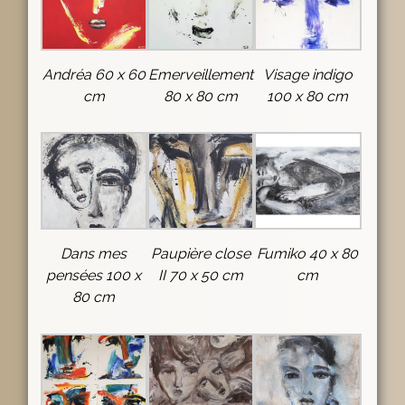
Andréa 60 x 60
Emerveillement
Visage indigo
cm
80 x 80 cm
100 x 80 cm
Dans mes
Paupière close
Fumiko 40 x 80
pensées 100 x
II 70 x 50 cm
cm
80 cm