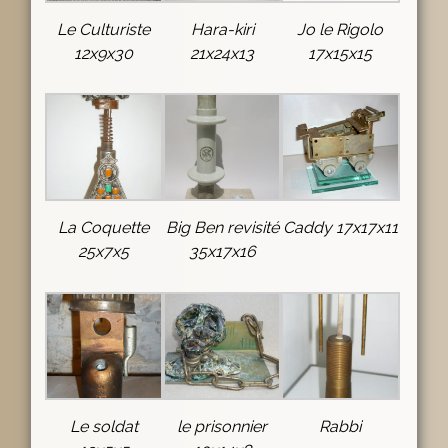
Le Culturiste
Hara-kiri
Jo le Rigolo
12x9x30
21x24x13
17x15x15
La Coquette
Big Ben revisité
Caddy 17x17x11
25x7x5
35x17x16
Le soldat
le prisonnier
Rabbi