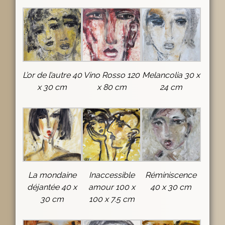
L’or de l’autre 40
Vino Rosso 120
Melancolia 30 x
x 30 cm
x 80 cm
24 cm
La mondaine
Inaccessible
Réminiscence
déjantée 40 x
amour 100 x
40 x 30 cm
30 cm
100 x 7.5 cm