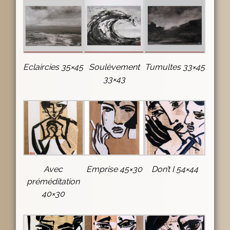
Eclaircies 35×45
Soulèvement
Tumultes 33×45
33×43
Avec
Emprise 45×30
Don’t I 54×44
préméditation
40×30