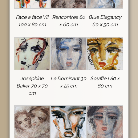
Face a face VII
Rencontres 80
Blue Elegancy
100 x 80 cm
x 60 cm
60 x 50 cm
Joséphine
Le Dominant 30
Souffle I 80 x
Baker 70 x 70
x 25 cm
60 cm
cm