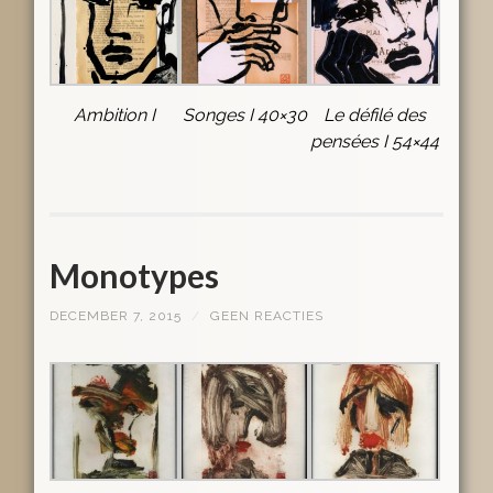
Ambition I
Songes I 40×30
Le défilé des
pensées I 54×44
Monotypes
DECEMBER 7, 2015
/
GEEN REACTIES