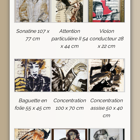
Sonatine 107 x
Attention
Violon
77 cm
particulière II 54
conducteur 28
x 44 cm
x 22 cm
Baguette en
Concentration
Concentration
folie 55 x 45 cm
100 x 70 cm
assise 50 x 40
cm