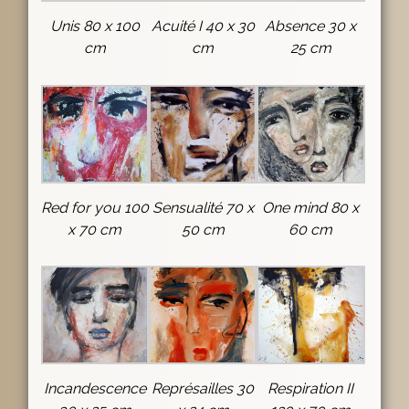
Unis 80 x 100
Acuité I 40 x 30
Absence 30 x
cm
cm
25 cm
Red for you 100
Sensualité 70 x
One mind 80 x
x 70 cm
50 cm
60 cm
Incandescence
Représailles 30
Respiration II