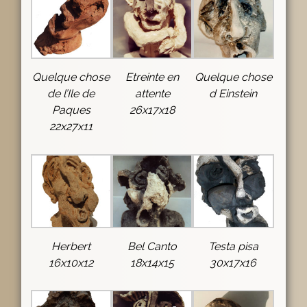
Quelque chose
Etreinte en
Quelque chose
de l’Ile de
attente
d Einstein
Paques
26x17x18
22x27x11
Herbert
Bel Canto
Testa pisa
16x10x12
18x14x15
30x17x16