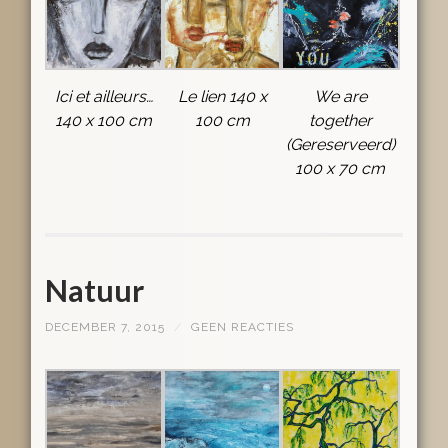
Ici et ailleurs…
Le lien 140 x
We are
140 x 100 cm
100 cm
together
(Gereserveerd)
100 x 70 cm
Natuur
DECEMBER 7, 2015
/
GEEN REACTIES