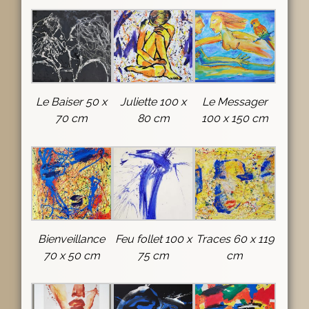
Le Baiser 50 x
Juliette 100 x
Le Messager
70 cm
80 cm
100 x 150 cm
Bienveillance
Feu follet 100 x
Traces 60 x 119
70 x 50 cm
75 cm
cm