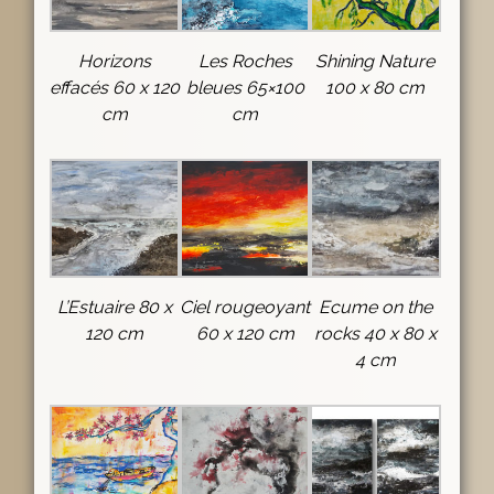
Horizons
Les Roches
Shining Nature
effacés 60 x 120
bleues 65×100
100 x 80 cm
cm
cm
L’Estuaire 80 x
Ciel rougeoyant
Ecume on the
120 cm
60 x 120 cm
rocks 40 x 80 x
4 cm