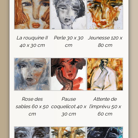
La rouquine II
Perle 30 x 30
Jeunesse 120 x
40 x 30 cm
cm
80 cm
Rose des
Pause
Attente de
sables 60 x 50
coquelicot 40 x
l’imprévu 50 x
cm
30 cm
60 cm