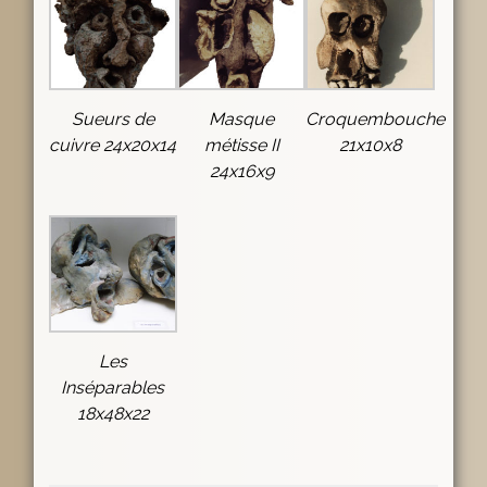
Sueurs de
Masque
Croquembouche
cuivre 24x20x14
métisse II
21x10x8
24x16x9
Les
Inséparables
18x48x22