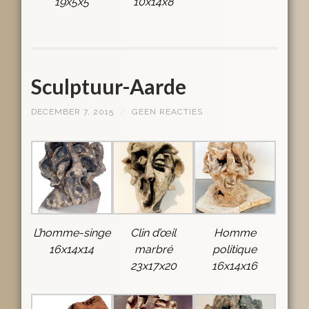
19x5x5
10x14x8
Sculptuur-Aarde
DECEMBER 7, 2015
/
GEEN REACTIES
L’homme-singe
Clin d’œil
Homme
16x14x14
marbré
politique
23x17x20
16x14x16