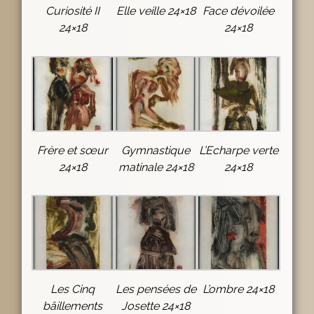
Curiosité II
Elle veille 24×18
Face dévoilée
24×18
24×18
Frère et sœur
Gymnastique
L’Echarpe verte
24×18
matinale 24×18
24×18
Les Cinq
Les pensées de
L’ombre 24×18
bâillements
Josette 24×18