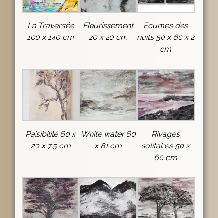
La Traversée
Fleurissement
Ecumes des
100 x 140 cm
20 x 20 cm
nuits 50 x 60 x 2
cm
Paisibilité 60 x
White water 60
Rivages
20 x 7.5 cm
x 81 cm
solitaires 50 x
60 cm