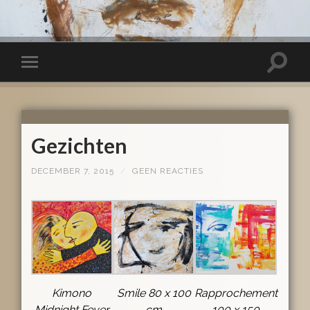
Gezichten
DECEMBER 7, 2015
/
GEEN REACTIES
Kimono
Smile 80 x 100
Rapprochement
Midnight Fever
cm
100 x 150