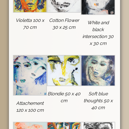
Violetta 100 x
Cotton Flower
White and
70 cm
30 x 25 cm
black
intersection 30
x 30 cm
Blondie 50 x 40
Soft blue
cm
thoughts 50 x
Attachement
40 cm
120 x 100 cm