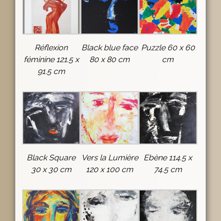
Réflexion
Black blue face
Puzzle 60 x 60
féminine 121.5 x
80 x 80 cm
cm
91.5 cm
Black Square
Vers la Lumière
Ebène 114.5 x
30 x 30 cm
120 x 100 cm
74.5 cm