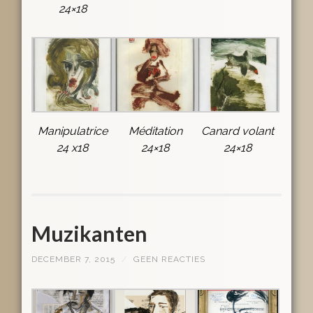
24×18
Manipulatrice
Méditation
Canard volant
24 x18
24×18
24×18
Muzikanten
DECEMBER 7, 2015
/
GEEN REACTIES