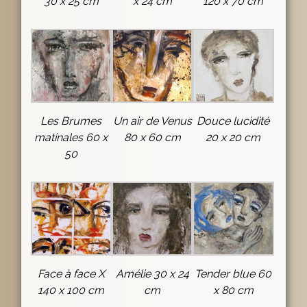
30 x 25 cm
x 24 cm
120 x 70 cm
Les Brumes
Un air de Venus
Douce lucidité
matinales 60 x
80 x 60 cm
20 x 20 cm
50
Face à face X
Amélie 30 x 24
Tender blue 60
140 x 100 cm
cm
x 80 cm