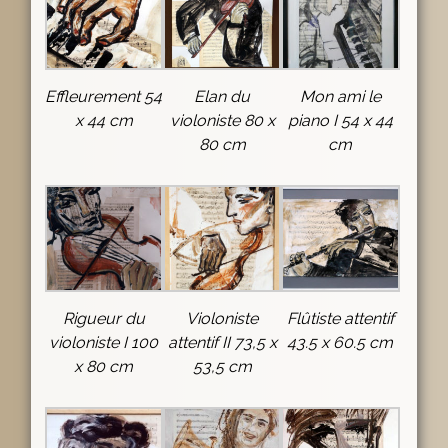
Effleurement 54
Elan du
Mon ami le
x 44 cm
violoniste 80 x
piano I 54 x 44
80 cm
cm
Rigueur du
Violoniste
Flûtiste attentif
violoniste I 100
attentif II 73,5 x
43.5 x 60.5 cm
x 80 cm
53,5 cm