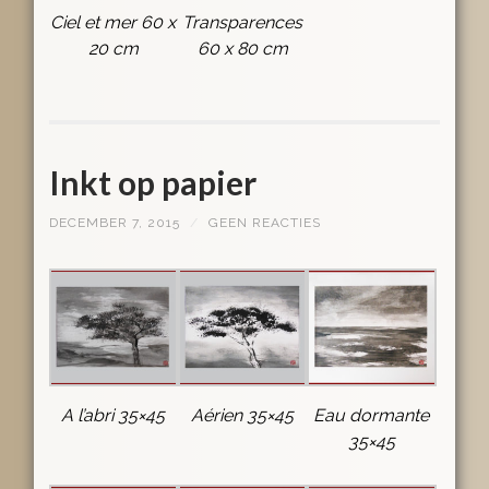
Ciel et mer 60 x
Transparences
20 cm
60 x 80 cm
Inkt op papier
DECEMBER 7, 2015
/
GEEN REACTIES
A l’abri 35×45
Aérien 35×45
Eau dormante
35×45